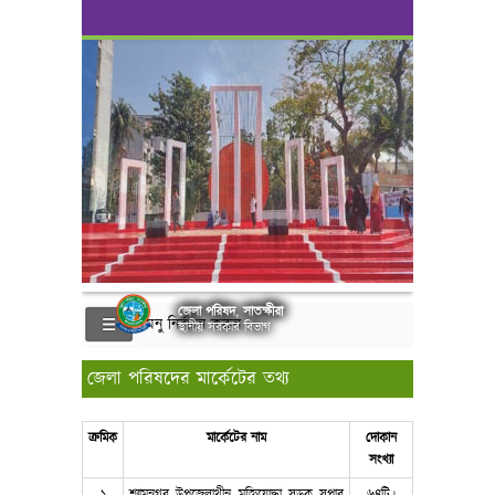
জেলা পরিষদ, সাতক্ষীরা
মেনু নির্বাচন করুন
স্থানীয় সরকার বিভাগ
জেলা পরিষদের মার্কেটের তথ্য
ক্রমিক
মার্কেটের নাম
দোকান
সংখ্যা
১
শ্যামনগর উপজেলাথীন মুক্তিযোদ্ধা সড়ক সুপার
৬৪টি।