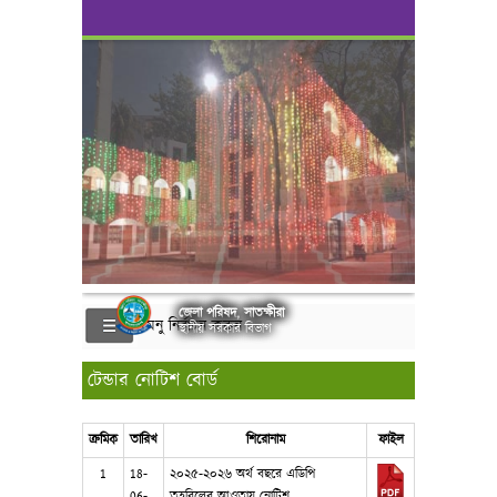
জেলা পরিষদ, সাতক্ষীরা
মেনু নির্বাচন করুন
স্থানীয় সরকার বিভাগ
টেন্ডার নোটিশ বোর্ড
ক্রমিক
তারিখ
শিরোনাম
ফাইল
1
18-
২০২৫-২০২৬ অর্থ বছরে এডিপি
06-
তহবিলের আওতায় নোটিশ