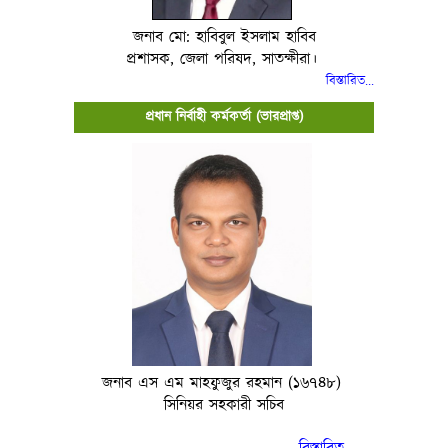
জনাব মো: হাবিবুল ইসলাম হাবিব
প্রশাসক, জেলা পরিষদ, সাতক্ষীরা।
বিস্তারিত..
.
প্রধান নির্বাহী কর্মকর্তা (ভারপ্রাপ্ত)
জনাব এস এম মাহফুজুর রহমান (১৬৭৪৮)
সিনিয়র সহকারী সচিব