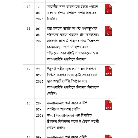
10
17-
সাতক্ষীরা সদর ডাকবাংলো চত্বরে পুরাতন
08-
ভবন ও রক্ষিত মালামাল নিলাম বিক্রয়ের
2025
বিজ্ঞপ্তি।
11
06-
ছাত্র-জনতার জুলাই-আগস্ট গণঅভ্যূত্থানে
08-
শহিদদের স্মরণে শহিদের প্রাণ বিসর্জনের/
2025
হারানোর স্থানে ঐ শহিদের নামে ‘’Street
Memory Stamp” স্থাপন এবং
শহিদদের কবর বাঁধাই ও সংরক্ষণের জন্য
আরএফকিউ পদ্ধতিতে ঠিকাদার
12
29-
‌''জুলাই শহীদ স্মৃতি স্তম্ভ " এর নিরাপত্তা
07-
নিশ্চিত করণের লক্ষ্যে কাটা তারের বেড়া
2025
দ্বারা অস্থায়ী বেষ্টনী নির্মানের জন্য
আরএফকিউ পদ্ধতিতে ঠিকাদার নির্বাচনের
নোটিশ।
13
28-
২০২৪-২০২৫ অর্থ বছরে এডিপি
07-
তহবিলের আওতায় নোটিশ
2025
নং-০৪/২০২৪-২০২৫ এর বিপরীতে
ঠিকাদার নির্বাচনের লক্ষ্যে ই-টেন্ডার লটারী
নোটিশ প্রদান।
14
09-
২০২৪-২০২৫ অর্থ বছরে এডিপি