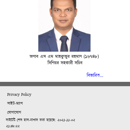
জনাব এস এম মাহফুজুর রহমান (১৬৭৪৮)
সিনিয়র সহকারী সচিব
বিস্তারিত...
Privacy Policy
সাইট-ম্যাপ
যোগাযোগ
সাইটটি শেষ হাল-নাগাদ করা হয়েছে:
২০২১-১১-০২
২১:৪৮:২২