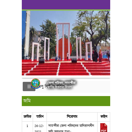
জেলা পরিষদ, সাতক্ষীরা
মেনু নির্বাচন করুন
স্থানীয় সরকার বিভাগ
জমি
ক্রমিক
তারিখ
শিরোনাম
ফাইল
1
26-12-
সাতক্ষীরা জেলা পরিষদের মালিকানাধীন
2021
জমি জায়গার তথ্য।