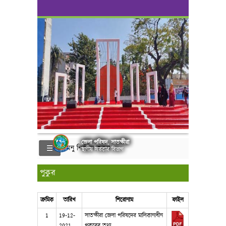
জেলা পরিষদ, সাতক্ষীরা
মেনু নির্বাচন করুন
স্থানীয় সরকার বিভাগ
পুকুর
ক্রমিক
তারিখ
শিরোনাম
ফাইল
1
19-12-
সাতক্ষীরা জেলা পরিষদের মালিকানাধীন
2021
পুকুরের তথ্য