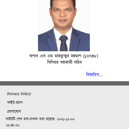
জনাব এস এম মাহফুজুর রহমান (১৬৭৪৮)
সিনিয়র সহকারী সচিব
বিস্তারিত...
Privacy Policy
সাইট-ম্যাপ
যোগাযোগ
সাইটটি শেষ হাল-নাগাদ করা হয়েছে:
২০২১-১১-০২
২১:৪৮:২২