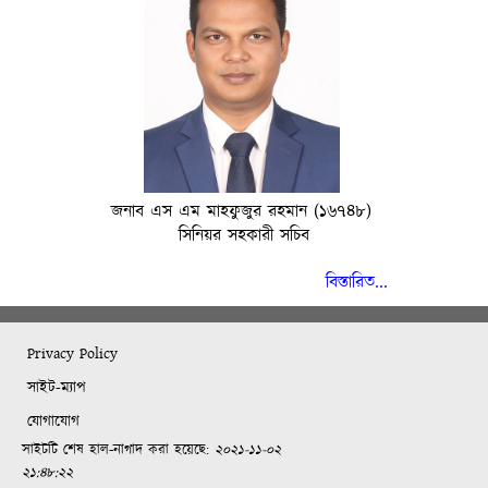
জনাব এস এম মাহফুজুর রহমান (১৬৭৪৮)
সিনিয়র সহকারী সচিব
বিস্তারিত...
Privacy Policy
সাইট-ম্যাপ
যোগাযোগ
সাইটটি শেষ হাল-নাগাদ করা হয়েছে:
২০২১-১১-০২
২১:৪৮:২২